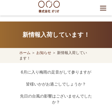
Skip
to
content
世田谷区の相続・空き家・借
地権に強い不動産会社｜売
新情報入荷しています！
却・買取は株式会社Orio
ホーム
＞
お知らせ
＞ 新情報入荷してい
ます！
6月に入り梅雨の足音がして参りますが
皆様いかがお過ごしでしょうか？
先日の台風の影響はございませんでした
か？