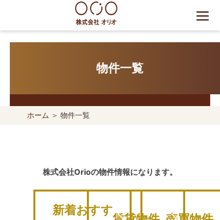
Skip
to
content
世田谷区の相続・空き家・借
地権に強い不動産会社｜売
却・買取は株式会社Orio
物件一覧
ホーム
＞ 物件一覧
株式会社Orioの物件情報になります。
新着おすす
賃貸物件
売買物件