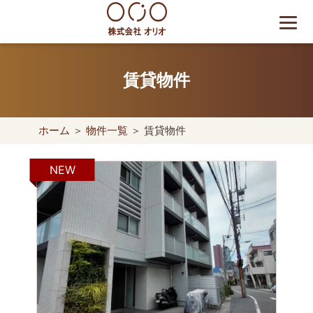
Skip
to
content
世田谷区の相続・空き家・借
地権に強い不動産会社｜売
賃貸物件
却・買取は株式会社Orio
ホーム
＞
物件一覧
＞ 賃貸物件
NEW