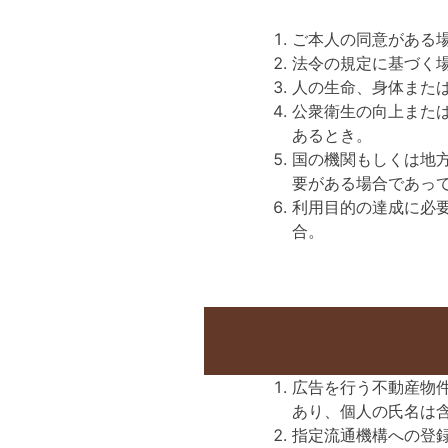
ご本人の同意がある
法令の規定に基づく
人の生命、身体また
公衆衛生の向上また
あるとき。
国の機関もしくは地
要がある場合であっ
利用目的の達成に必
合。
広告を行う不動産物
あり、個人の氏名は
指定流通機構への登