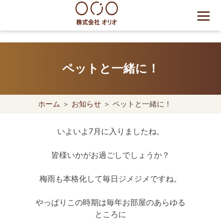
Skip
to
content
世田谷区の相続・空き家・借
地権に強い不動産会社｜売
ペットと一緒に！
却・買取は株式会社Orio
ホーム
＞
お知らせ
＞ ペットと一緒に！
いよいよ7月に入りましたね。
皆様いかがお過ごしでしょうか？
梅雨も本格化して毎日ジメジメですね。
やっぱりこの時期は毎年お部屋のあらゆる
ところに