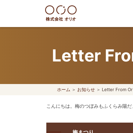
Skip
to
content
世田谷区の相続・空き家・借地
Letter F
ホーム
＞
お知らせ
＞ Letter From O
こんにちは。梅のつぼみもふくらみ陽だ
梅まつり