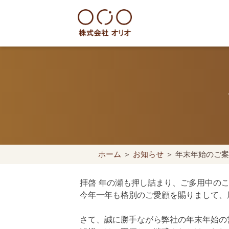
Skip
to
content
世田谷区の相続・空き家・借地
ホーム
＞
お知らせ
＞ 年末年始のご
拝啓 年の瀬も押し詰まり、ご多用中の
今年一年も格別のご愛顧を賜りまして、
さて、誠に勝手ながら弊社の年末年始の