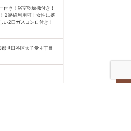
ー付き！浴室乾燥機付き！
！２路線利用可！女性に嬉
しい2口ガスコンロ付き！
京都世⽥⾕区太⼦堂４丁⽬
,000円/月
月