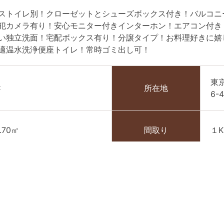
ストイレ別！クローゼットとシューズボックス付き！バルコニ
犯カメラ有り！安心モニター付きインターホン！エアコン付き
い独立洗面！宅配ボックス有り！分譲タイプ！お料理好きに嬉
適温水洗浄便座トイレ！常時ゴミ出し可！
東
C
所在地
6-4
.70㎡
間取り
１K
005年10月
管理費
12
ヶ月
礼金
1ヶ