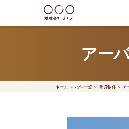
Skip
to
content
世田谷区の相続・空き家・借地
アーバ
ホーム
＞
物件一覧
＞
賃貸物件
＞ ア