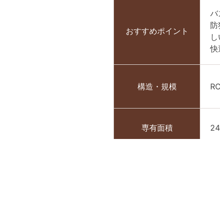
バ
防
おすすめポイント
し
快
構造・規模
R
専有面積
24
築年月
2
敷金
1