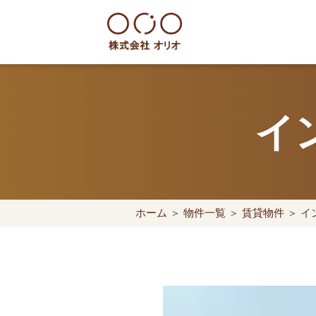
Skip
to
content
世田谷区の相続・空き家・借地
イ
ホーム
＞
物件一覧
＞
賃貸物件
＞ イ