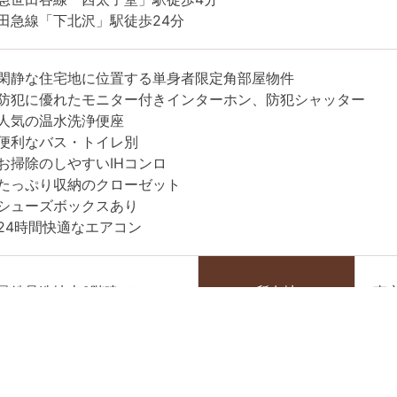
田急線「下北沢」駅徒歩24分
閑静な住宅地に位置する単身者限定角部屋物件
防犯に優れたモニター付きインターホン、防犯シャッター
人気の温水洗浄便座
便利なバス・トイレ別
お掃除のしやすいIHコンロ
たっぷり収納のクローゼット
シューズボックスあり
24時間快適なエアコン
量鉄骨造地上3階建て
所在地
東
.70㎡
間取り
1K