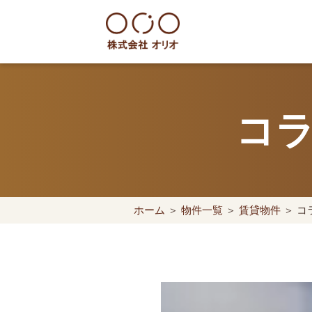
Skip
to
content
世田谷区の相続・空き家・借地
コラ
ホーム
＞
物件一覧
＞
賃貸物件
＞ コ