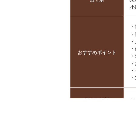
小
・
・
・
・
おすすめポイント
・
・
・
・
構造・規模
軽
専有面積
21