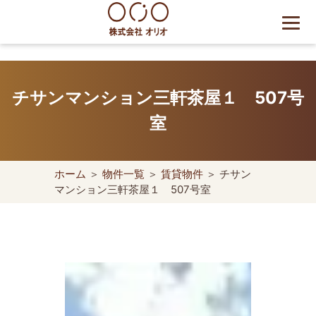
Skip
to
content
世田谷区の相続・空き家・借
地権に強い不動産会社｜売
チサンマンション三軒茶屋１ 507号
却・買取は株式会社Orio
室
ホーム
＞
物件一覧
＞
賃貸物件
＞ チサン
マンション三軒茶屋１ 507号室