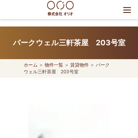
Skip
to
content
世田谷区の相続・空き家・借
地権に強い不動産会社｜売
パークウェル三軒茶屋 203号室
却・買取は株式会社Orio
ホーム
＞
物件一覧
＞
賃貸物件
＞ パーク
ウェル三軒茶屋 203号室