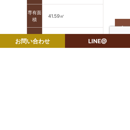
専有面
41.59㎡
積
間取り
２DK
お問い合わせ
LINE@
築年月
2021年2月
管理費
10,000万円/月
敷金
なし