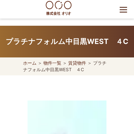
Skip
to
content
世田谷区の相続・空き家・借
地権に強い不動産会社｜売
プラチナフォルム中目黒WEST ４C
却・買取は株式会社Orio
ホーム
＞
物件一覧
＞
賃貸物件
＞ プラチ
ナフォルム中目黒WEST ４C