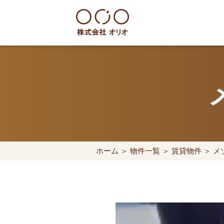
Skip
to
content
世田谷区の相続・空き家・借地
ホーム
＞
物件一覧
＞
賃貸物件
＞ メ