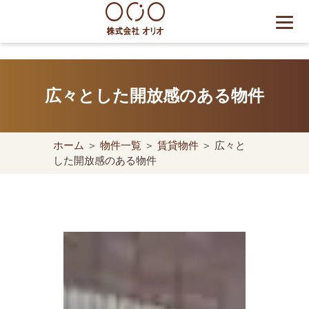
Skip
to
content
世田谷区の相続・空き家・借
地権に強い不動産会社｜売
広々とした開放感のある物件
却・買取は株式会社Orio
ホーム
＞
物件一覧
＞
賃貸物件
＞ 広々と
した開放感のある物件