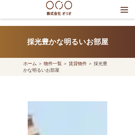
Skip
to
content
世田谷区の相続・空き家・借
地権に強い不動産会社｜売
採光豊かな明るいお部屋
却・買取は株式会社Orio
ホーム
＞
物件一覧
＞
賃貸物件
＞ 採光豊
かな明るいお部屋