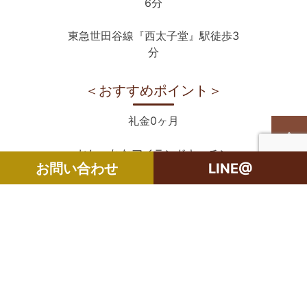
6分
東急世田谷線『西太子堂』駅徒歩3
分
＜おすすめポイント＞
礼金0ヶ月
おしゃれなアイランドキッチン
お問い合わせ
LINE@
浴室乾燥機完備
＜物件概要＞
所在地：世田谷区三軒茶屋2丁目
構造：鉄筋コンクリート造10階建/6
階部分