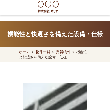
Skip
to
content
世田谷区の相続・空き家・借
地権に強い不動産会社｜売
機能性と快適さを備えた設備・仕様
却・買取は株式会社Orio
ホーム
＞
物件一覧
＞
賃貸物件
＞ 機能性
と快適さを備えた設備・仕様