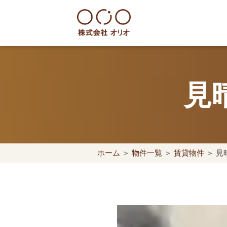
Skip
to
content
世田谷区の相続・空き家・借地
見
ホーム
＞
物件一覧
＞
賃貸物件
＞ 見