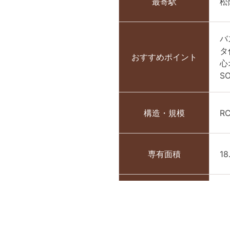
最寄駅
松
バ
タ
おすすめポイント
心
S
構造・規模
R
専有面積
18
築年月
2