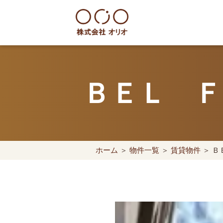
Skip
to
content
世田谷区の相続・空き家・借地
ＢＥＬ Ｆ
ホーム
＞
物件一覧
＞
賃貸物件
＞ Ｂ