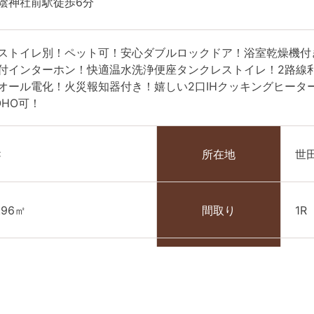
陰神社前駅徒歩6分
ストイレ別！ペット可！安心ダブルロックドア！浴室乾燥機付
付インターホン！快適温水洗浄便座タンクレストイレ！2路線
オール電化！火災報知器付き！嬉しい2口IHクッキングヒータ
OHO可！
C
所在地
世
.96㎡
間取り
1
021年1月
管理費
1万