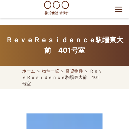
Skip
to
content
世田谷区の相続・空き家・借
地権に強い不動産会社｜売
ＲｅｖｅＲｅｓｉｄｅｎｃｅ駒場東⼤
却・買取は株式会社Orio
前 401号室
ホーム
＞
物件一覧
＞
賃貸物件
＞ Ｒｅｖ
ｅＲｅｓｉｄｅｎｃｅ駒場東⼤前 401
号室