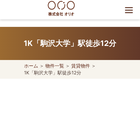
Skip
to
content
世田谷区の相続・空き家・借
地権に強い不動産会社｜売
1K「駒沢大学」駅徒歩12分
却・買取は株式会社Orio
ホーム
＞
物件一覧
＞
賃貸物件
＞
1K「駒沢大学」駅徒歩12分