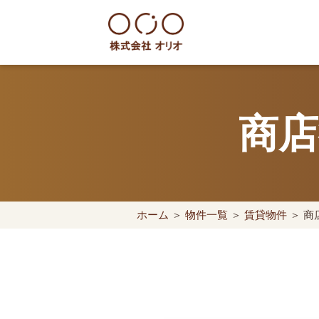
Skip
to
content
世田谷区の相続・空き家・借地
商店
ホーム
＞
物件一覧
＞
賃貸物件
＞ 商