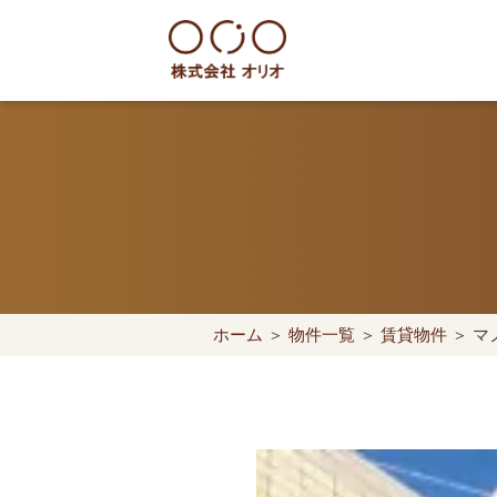
Skip
to
content
世田谷区の相続・空き家・借地
ホーム
＞
物件一覧
＞
賃貸物件
＞ マ