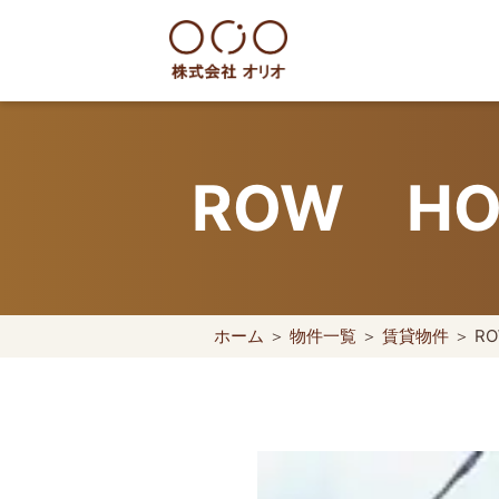
Skip
to
content
世田谷区の相続・空き家・借地
ROW H
ホーム
＞
物件一覧
＞
賃貸物件
＞ R