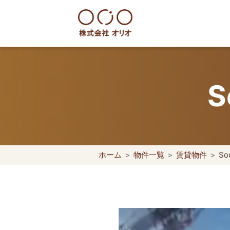
Skip
to
content
世田谷区の相続・空き家・借地
S
ホーム
＞
物件一覧
＞
賃貸物件
＞ Sou