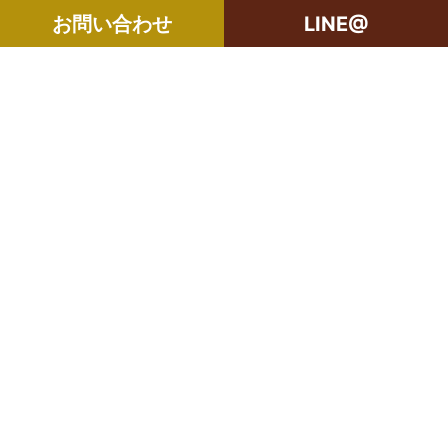
お問い合わせ
LINE@
世田谷区の相続・空き家・借地権に強い不動産会社｜売
株式会社オリオ
却・買取は株式会社Orio
〒154-0024
東京都世田谷区三軒茶屋2丁目20-11
定休日：火曜日・水曜日
営業時間：10:00 ~ 19:00
東京都知事(3)第96006号
03-6805-4300
お問い合わせ