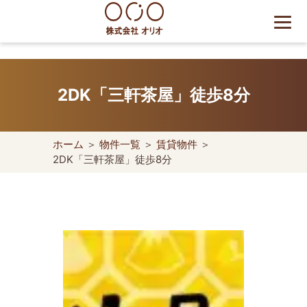
Skip
to
content
世田谷区の相続・空き家・借
地権に強い不動産会社｜売
2DK「三軒茶屋」徒歩8分
却・買取は株式会社Orio
ホーム
＞
物件一覧
＞
賃貸物件
＞
2DK「三軒茶屋」徒歩8分