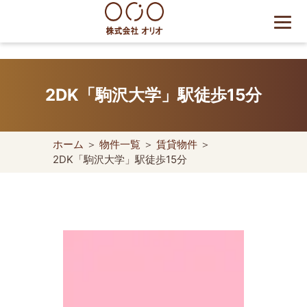
Skip
to
content
世田谷区の相続・空き家・借
地権に強い不動産会社｜売
2DK「駒沢大学」駅徒歩15分
却・買取は株式会社Orio
ホーム
＞
物件一覧
＞
賃貸物件
＞
2DK「駒沢大学」駅徒歩15分