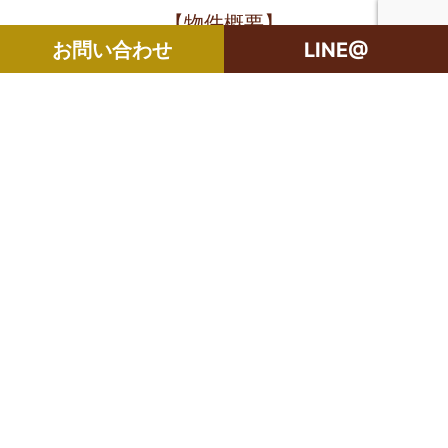
【物件概要】
お問い合わせ
LINE@
所在地：世田谷区東が丘1丁目
構造：軽量鉄骨造・2階建て/2階部
分
築年月：1995年2月
共益費：2,000円
面積：34.00㎡
入居可能日：相談
個人情報保護方針
よくある質問（FAQ）
採用情報
サイトマップ