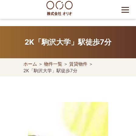
Skip
to
content
世田谷区の相続・空き家・借
地権に強い不動産会社｜売
2K「駒沢大学」駅徒歩7分
却・買取は株式会社Orio
ホーム
＞
物件一覧
＞
賃貸物件
＞
2K「駒沢大学」駅徒歩7分