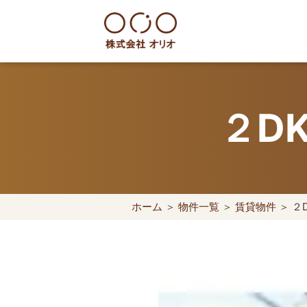
Skip
to
content
世田谷区の相続・空き家・借地
２D
ホーム
＞
物件一覧
＞
賃貸物件
＞ ２