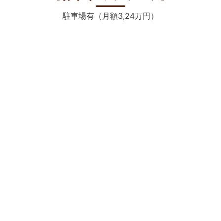
駐車場有（月額3,24万円）
西向き採光バルコニー付き
モニター付きオートロック
エアコン2台以上付き
【物件概要】
所在：世田谷区上馬2丁目
構造：RC造3階建て/2階部分
面積：54.64㎡
築年月：1989年2月
管理費：7,000円
入居予定日：相談