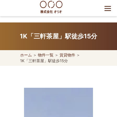
Skip
to
content
世田谷区の相続・空き家・借
地権に強い不動産会社｜売
1K「三軒茶屋」駅徒歩15分
却・買取は株式会社Orio
ホーム
＞
物件一覧
＞
賃貸物件
＞
1K「三軒茶屋」駅徒歩15分