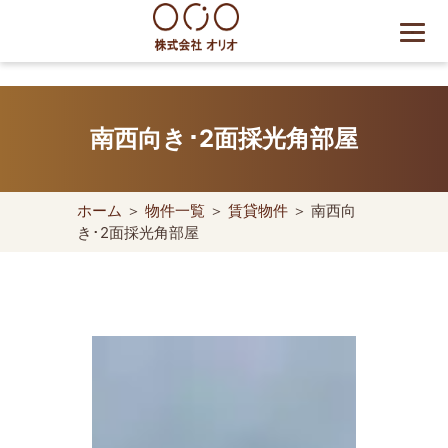
Skip
to
content
世田谷区の相続・空き家・借
地権に強い不動産会社｜売
南西向き･2面採光角部屋
却・買取は株式会社Orio
ホーム
＞
物件一覧
＞
賃貸物件
＞ 南西向
き･2面採光角部屋