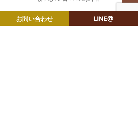
構造：鉄骨鉄筋コンクリート造12階
お問い合わせ
LINE@
建/6階部分
築年月：1985年5月
敷金：1ヶ月
礼金：1ヶ月
入居日：即入居可能