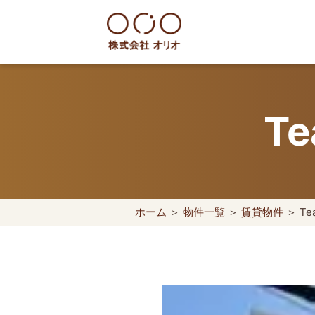
Skip
to
content
世田谷区の相続・空き家・借地
T
ホーム
＞
物件一覧
＞
賃貸物件
＞ Te