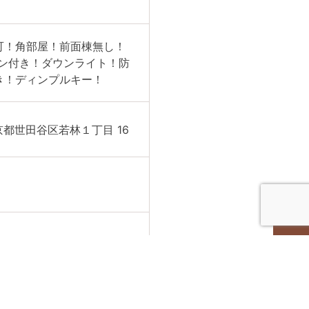
可！角部屋！前面棟無し！
ン付き！ダウンライト！防
き！ディンプルキー！
京都世⽥⾕区若林１丁⽬ 16
000円/月
月