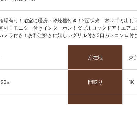
輪場有り！浴室に暖房・乾燥機付き！2面採光！常時ゴミ出し
宅可！モニター付きインターホン！ダブルロックドア！エアコ
カメラ付き！お料理好きに嬉しいグリル付き2口ガスコンロ付
C
所在地
東
.63㎡
間取り
1K
013年2月
管理費
7,
ヶ月
礼金
1ヶ