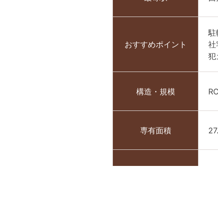
駐
おすすめポイント
社
犯
構造・規模
R
専有面積
27
築年月
2
敷金
1