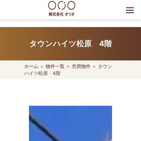
Skip
to
content
世田谷区の相続・空き家・借
地権に強い不動産会社｜売
タウンハイツ松原 4階
却・買取は株式会社Orio
ホーム
＞
物件一覧
＞
売買物件
＞ タウン
ハイツ松原 4階