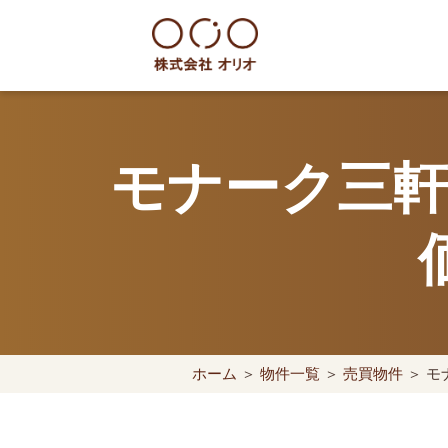
Skip
to
content
世田谷区の相続・空き家・借地
モナーク三軒
ホーム
＞
物件一覧
＞
売買物件
＞ モ