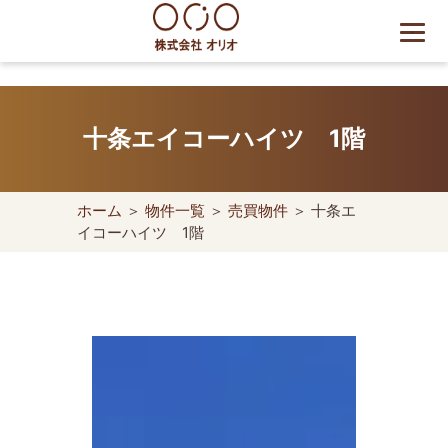
Skip
to
content
世田谷区の相続・空き家・借
地権に強い不動産会社｜売
十条エイコーハイツ 1階
却・買取は株式会社Orio
ホーム
＞
物件一覧
＞
売買物件
＞ 十条エ
イコーハイツ 1階