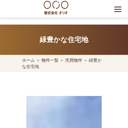
Skip
to
content
世田谷区の相続・空き家・借
地権に強い不動産会社｜売
緑豊かな住宅地
却・買取は株式会社Orio
ホーム
＞
物件一覧
＞
売買物件
＞ 緑豊か
な住宅地