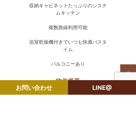
収納キャビネットたっぷりのシステ
ムキッチン
複数路線利用可能
浴室乾燥機付きでいつも快適バスタ
イム
バルコニーあり
＜物件概要＞
お問い合わせ
LINE@
所在地：目黒区青葉台3丁目
権利形態：所有権
構造：RC造5階地下1階建/1階部分