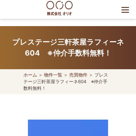
Skip
to
content
世田谷区の相続・空き家・借
地権に強い不動産会社｜売
プレステージ三軒茶屋ラフィーネ
却・買取は株式会社Orio
604 ※仲介手数料無料！
ホーム
＞
物件一覧
＞
売買物件
＞ プレス
テージ三軒茶屋ラフィーネ604 ※仲介手
数料無料！