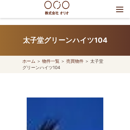
Skip
to
content
世田谷区の相続・空き家・借
地権に強い不動産会社｜売
太子堂グリーンハイツ104
却・買取は株式会社Orio
ホーム
＞
物件一覧
＞
売買物件
＞ 太子堂
グリーンハイツ104