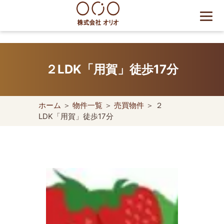
Skip
to
content
世田谷区の相続・空き家・借
地権に強い不動産会社｜売
２LDK「用賀」徒歩17分
却・買取は株式会社Orio
ホーム
＞
物件一覧
＞
売買物件
＞ ２
LDK「用賀」徒歩17分