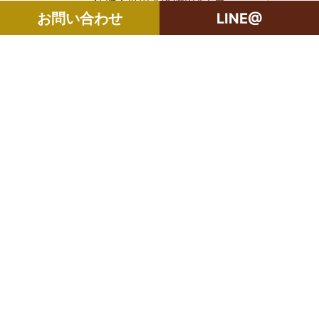
住所：世田谷区瀬田4丁目
お問い合わせ
LINE@
築年月：2000年4月
構造：RC2階建て地下1階/メゾネッ
ト1~2階部分
土地：所有権
専有面積：86.74㎡
管理費：21,800円/月
修繕積立金：10,020円/月
個人情報保護方針
よくある質問（FAQ）
採用情報
サイトマップ