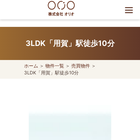
Skip
to
content
世田谷区の相続・空き家・借
地権に強い不動産会社｜売
3LDK「用賀」駅徒歩10分
却・買取は株式会社Orio
ホーム
＞
物件一覧
＞
売買物件
＞
3LDK「用賀」駅徒歩10分