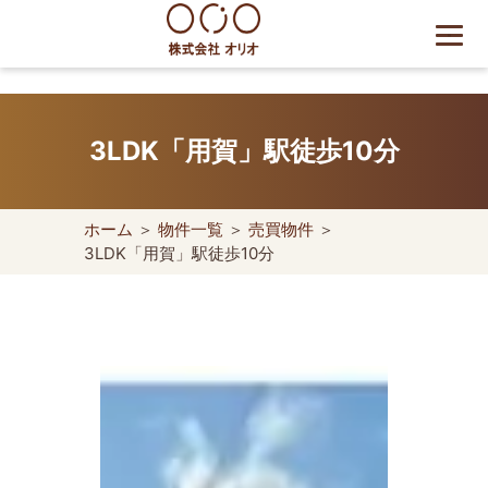
Skip
to
content
世田谷区の相続・空き家・借
地権に強い不動産会社｜売
3LDK「用賀」駅徒歩10分
却・買取は株式会社Orio
ホーム
＞
物件一覧
＞
売買物件
＞
3LDK「用賀」駅徒歩10分