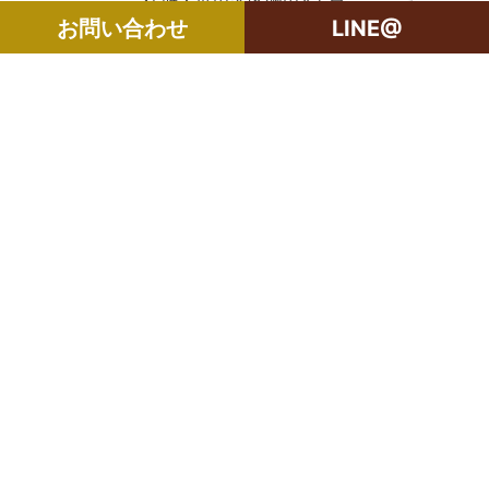
住所：世田谷区瀬田4丁目
お問い合わせ
LINE@
築年月：2000年4月
構造：RC2階建て地下1階/メゾネッ
ト1~2階部分
土地：所有権
専有面積：86.74㎡
管理費：21,800円/月
修繕積立金：10,020円/月
個人情報保護方針
よくある質問（FAQ）
採用情報
サイトマップ