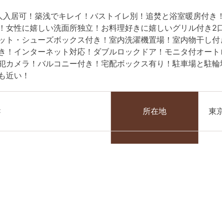
人入居可！築浅でキレイ！バストイレ別！追焚と浴室暖房付き
！女性に嬉しい洗面所独立！お料理好きに嬉しいグリル付き2
ット・シューズボックス付き！室内洗濯機置場！室内物干し付
き！インターネット対応！ダブルロックドア！モニタ付オート
犯カメラ！バルコニー付き！宅配ボックス有り！駐車場と駐輪
も近い！
C
所在地
東
.50㎡
間取り
１K
023年6月
管理費
5,