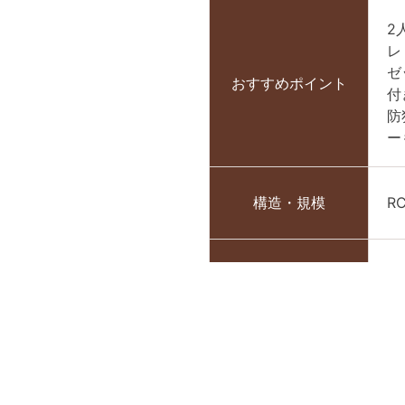
2
レ
ゼ
おすすめポイント
付
防
ー
構造・規模
R
専有面積
31
築年月
2