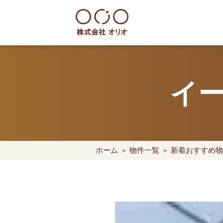
Skip
to
content
世田谷区の相続・空き家・借地
イー
ホーム
＞
物件一覧
＞
新着おすすめ物