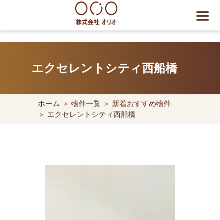
Skip
to
content
世田谷区の相続・空き家・借
地権に強い不動産会社｜売
エクセレントシティ西船橋
却・買取は株式会社Orio
ホーム
＞
物件一覧
＞
新着おすすめ物件
＞ エクセレントシティ西船橋