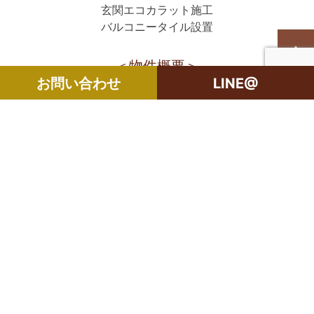
玄関エコカラット施工
バルコニータイル設置
＜物件概要＞
お問い合わせ
LINE@
構造・規模：RC造地上7階建
所在階：3階
所在地：千葉県船橋市山野町
専有面積：73.24㎡
間取り：3LDK
土地権利：所有権
築年数：2013年10月
管理費：月額11,200円
修繕積立金：月額7,400円
管理形態：全部委託（日勤）
現況：居住中
ご案内：可能(入居中の為日程調節必
須)