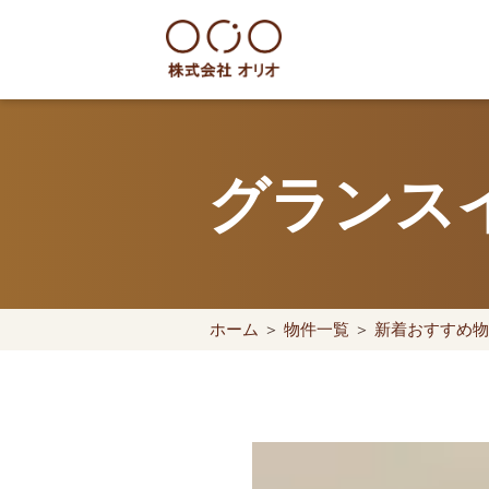
Skip
to
content
世田谷区の相続・空き家・借地
グランス
ホーム
＞
物件一覧
＞
新着おすすめ物