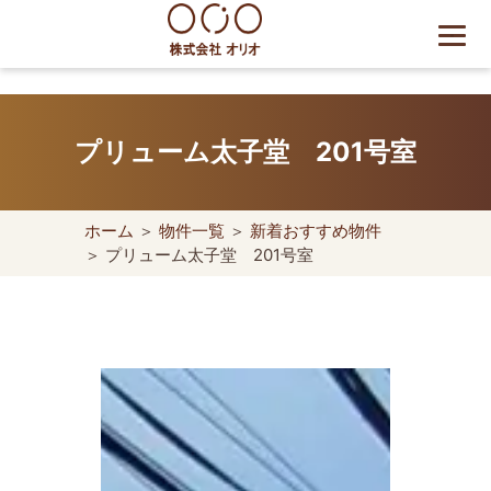
Skip
to
content
世田谷区の相続・空き家・借
地権に強い不動産会社｜売
プリューム太子堂 201号室
却・買取は株式会社Orio
ホーム
＞
物件一覧
＞
新着おすすめ物件
＞ プリューム太子堂 201号室