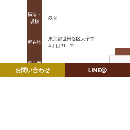
構造・
鉄骨
規模
東京都世田谷区太子堂
所在地
4丁目31－12
専有面
24.62㎡
お問い合わせ
LINE@
積
間取り
１1R
築年月