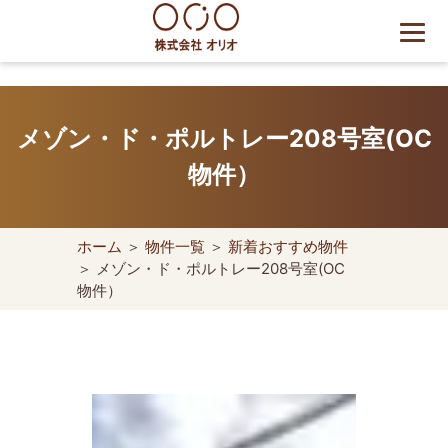
Skip
to
content
世田谷区の相続・空き家・借
地権に強い不動産会社｜売
メゾン・ド・ポルトレー208号室(OC
却・買取は株式会社Orio
物件）
ホーム
＞
物件一覧
＞
新着おすすめ物件
＞ メゾン・ド・ポルトレー208号室(OC
物件）