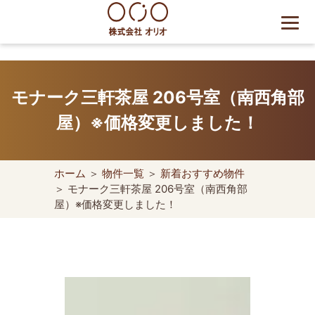
Skip
to
content
世田谷区の相続・空き家・借
地権に強い不動産会社｜売
モナーク三軒茶屋 206号室（南西角部
却・買取は株式会社Orio
屋）※価格変更しました！
ホーム
＞
物件一覧
＞
新着おすすめ物件
＞ モナーク三軒茶屋 206号室（南西角部
屋）※価格変更しました！