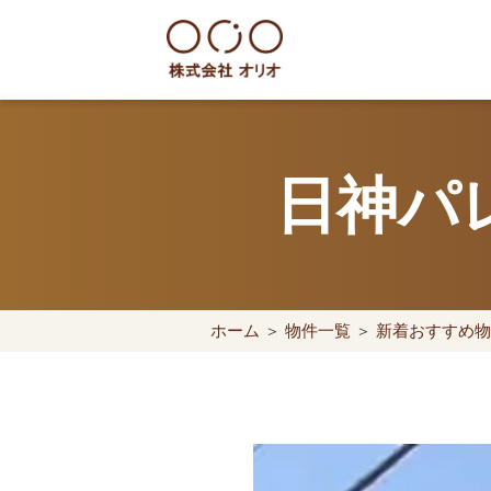
Skip
to
content
世田谷区の相続・空き家・借地
日神パ
ホーム
＞
物件一覧
＞
新着おすすめ物