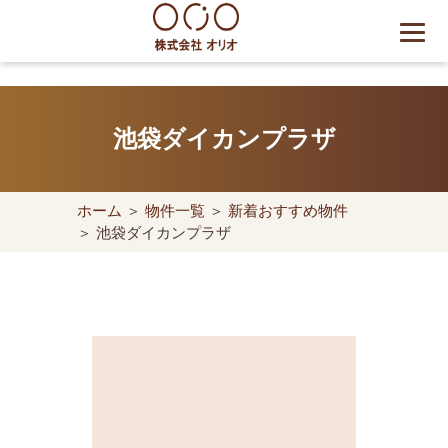
Skip
to
content
世田谷区の相続・空き家・借
地権に強い不動産会社｜売
池袋ダイカンプラザ
却・買取は株式会社Orio
ホーム
＞
物件一覧
＞
新着おすすめ物件
＞ 池袋ダイカンプラザ