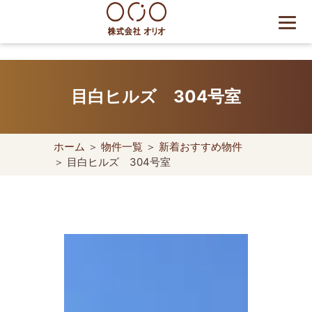
Skip
to
content
世田谷区の相続・空き家・借
地権に強い不動産会社｜売
目白ヒルズ 304号室
却・買取は株式会社Orio
ホーム
＞
物件一覧
＞
新着おすすめ物件
＞ 目白ヒルズ 304号室